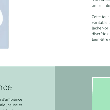
d'accueil
empreinte
Cette tou
véritable 
lâcher-pri
discrète q
bien-être 
nce
um d'ambiance
haleureuse et