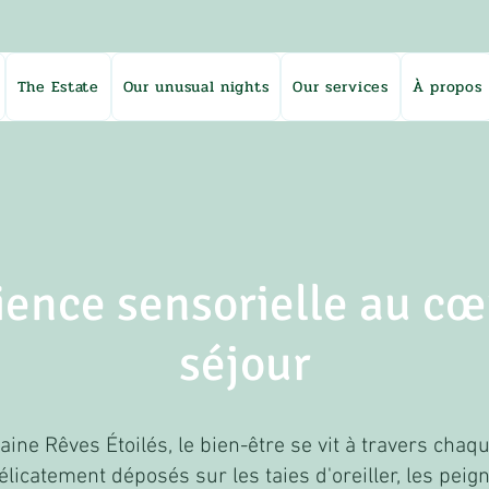
The Estate
Our unusual nights
Our services
À propos
ence sensorielle au cœ
séjour
ne Rêves Étoilés, le bien-être se vit à travers chaqu
licatement déposés sur les taies d'oreiller, les peign