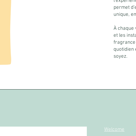
l'expérien
permet d'e
unique, em
À chaque v
et les ins
fragrance
quotidien 
soyez.
Welcome