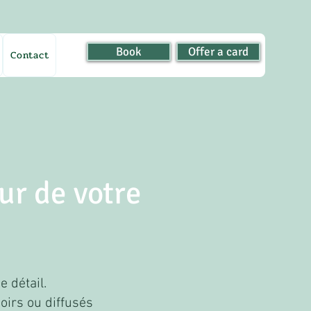
Book
Offer a card
Contact
ur de votre
e détail.
oirs ou diffusés