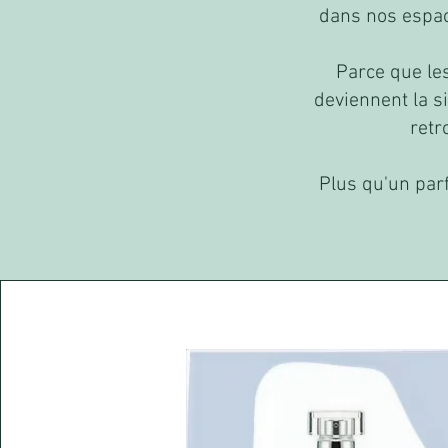
dans nos espac
Parce que les
deviennent la si
retr
Plus qu'un par