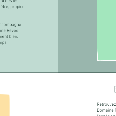
nt dès les
être, propice
 accompagne
aine Rêves
ment bien,
mps.
Retrouvez 
Domaine R