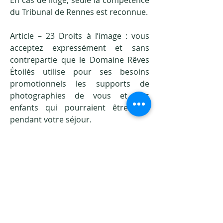
En cas de litige, seule la compétence
du Tribunal de Rennes est reconnue.
Article – 23 Droits à l’image : vous
acceptez expressément et sans
contrepartie que le Domaine Rêves
Étoilés utilise pour ses besoins
promotionnels les supports de
photographies de vous et vos
enfants qui pourraient être pris
pendant votre séjour.
Article 24 WIFI : pas de réseau
Article 25 : Fumer – Il est interdit de
fumer à l’intérieur des
hébergements.
L’heure d’arrivée souhaitée est fixée