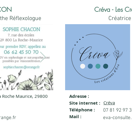
ACON
Créva - Les Cr
the Réflexologue
Créatrice
La Roche Maurice, 29800
Adresse :
cun, Sophrologin,
Sophie CHACONs Büro.j
Visitenkarte (8,8 × 5,
Créva
Site internet :
ogin
Sophie Chacun, Sophrologin, Heilpraktik
Téléphone :
07 81 92 97 
Mail :
kerin, Reflexologin
ange.fr
eva-consulte