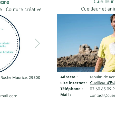
Cueilleur
céane
Cueilleur et an
 | Couture créative
Adresse :
Moulin de Ke
a Roche Maurice, 29800
bild.jpg
2.png
Cueilleur d'Es
Site internet :
Téléphone :
07 60 65 09 
Mail :
contact@cuei
gmail.com