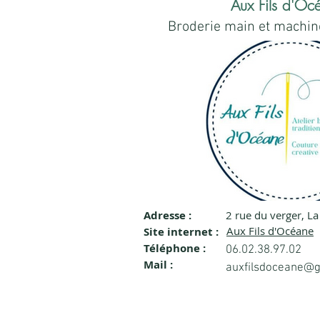
Aux Fils d'O
Broderie main et machine
Adresse :
2 rue du verger, L
1.png
Aux Fils d'Océane
Site internet :
Téléphone :
06.02.38.97.02
Mail :
auxfilsdoceane@