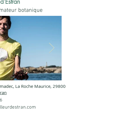
 d'Estran
imateur botanique
rmadec,
La Roche Maurice, 29800
IMG20230525144823.
IMG_20230712_115138.j
tran
96
lleurdestran.com