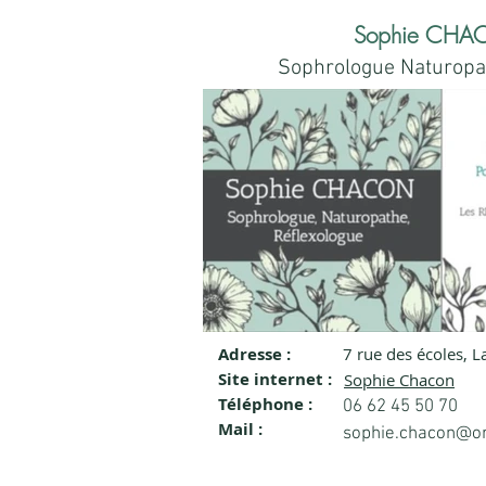
Sophie CH
Sophrologue Naturopa
Adresse :
7 rue des écoles, 
Visitenkarte Sophie Cha
Site internet :
Sophie Chacon
Heilpraktikerin, Reflexol
Téléphone :
06 62 45 50 70
Mail :
Sophie Chacun, Sophrologin, Heilprakti
sophie.chacon@or