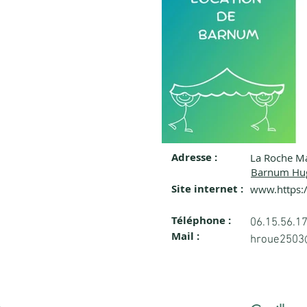
Adresse :
La Roche M
343768235_192149
Barnum Hu
Site internet :
www.https
:
Téléphone :
06.15.56.1
Mail :
hroue2503