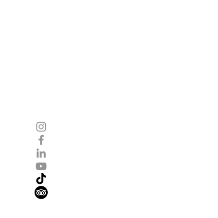
Suivez-nous
Instagram
ents
Facebook
ns
Linkedin
Youtube
Tiktok
TripAdvisor