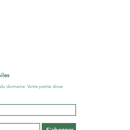
Accueil
iles
Le domaine
Nos hébergem
du domaine. Votre petite dose 
Nos prestatio
A visiter
Les écogestes
Contact
S'abonner