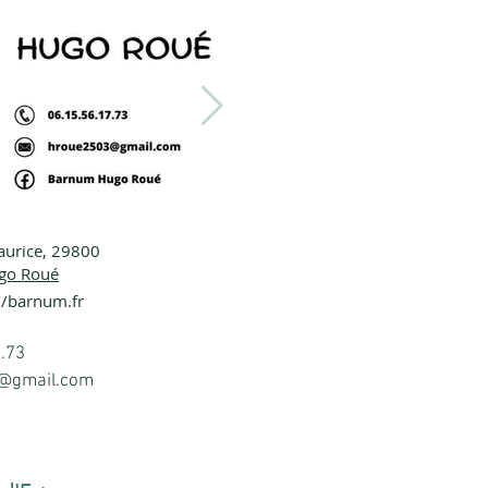
aurice, 29800
3418211579_155172171074138341_n.jpg
343726557_1390331
go Roué
//barnum.fr
7.73
@gmail.com