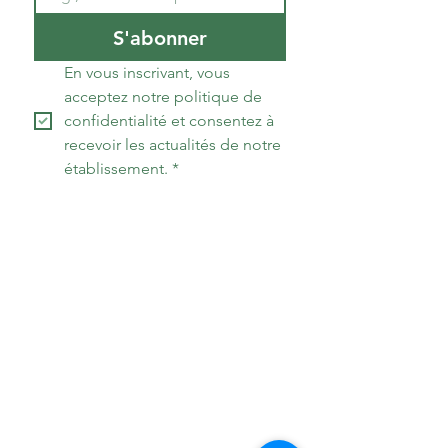
S'abonner
En vous inscrivant, vous 
acceptez notre politique de 
confidentialité et consentez à 
recevoir les actualités de notre 
établissement.
*
Accueil
Le domaine
Nos hébergements
Nos prestations
A visiter
Les écogestes
Contact