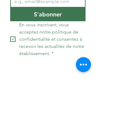
S'abonner
En vous inscrivant, vous 
acceptez notre politique de 
confidentialité et consentez à 
recevoir les actualités de notre 
établissement.
*
Accueil
Le domaine
Nos hébergements
Nos prestations
A visiter
Les écogestes
Contact