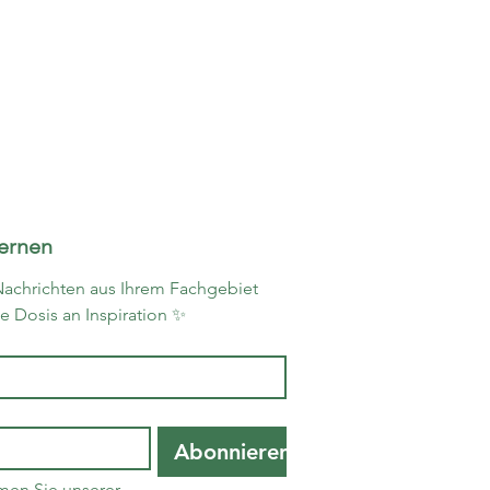
Willkommen
ternen
Die Domäne
Unsere
Nachrichten aus Ihrem Fachgebiet 
Unterkünfte
he Dosis an Inspiration ✨
Unsere
Dienstleistun
Einen Besuch
wert
Abonnieren
Umweltfreund
iche
men Sie unserer 