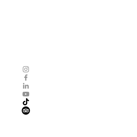
Folgen Sie uns
Instagram
Facebook
LinkedIn
gen
YouTube
l
TikTok